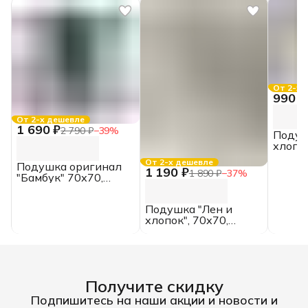
От 2-х 
990 ₽
От 2-х дешевле
1 690 ₽
2 790 ₽
−
39
%
Подуш
хлопок
перка
От 2-х дешевле
Подушка оригинал
1 190 ₽
1 890 ₽
−
37
%
"Бамбук" 70х70,
сатин
Подушка "Лен и
хлопок", 70х70,
перкаль
Получите скидку
Подпишитесь на наши акции и новости и