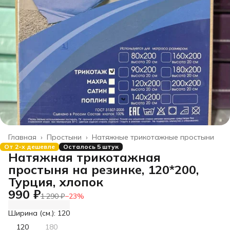
Главная
›
Простыни
›
Натяжные трикотажные простыни
От 2-х дешевле
Осталось 5 штук
Натяжная трикотажная
простыня на резинке, 120*200,
Турция, хлопок
990 ₽
1 290 ₽
−
23
%
Ширина (см.): 120
120
180