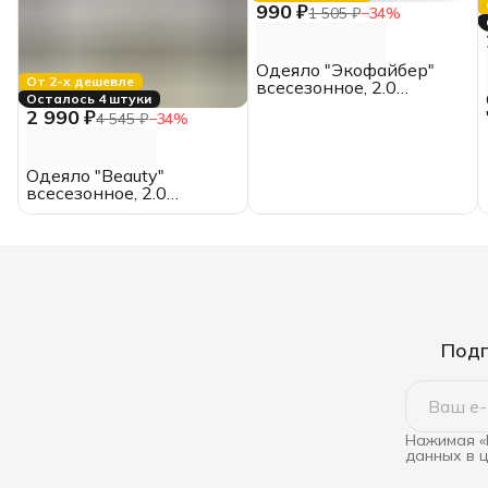
990 ₽
1 505 ₽
−
34
%
Одеяло "Экофайбер"
От 2-х дешевле
всесезонное, 2.0
Осталось 4 штуки
спальное, поликоттон
2 990 ₽
4 545 ₽
−
34
%
Одеяло "Beauty"
всесезонное, 2.0
спальное, микрофибра
Подп
Нажимая «
данных в 