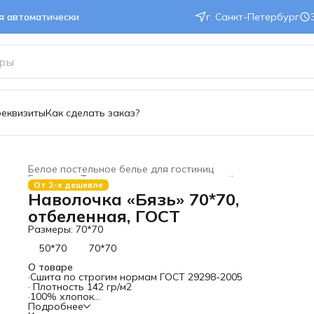
ся автоматически
г. Санкт-Петербург
реквизиты
Как сделать заказ?
Белое постельное белье для гостиниц
Главная
›
Текстиль для гостиниц и отелей
›
От 2-х дешевле
Наволочка «Бязь» 70*70,
отбеленная, ГОСТ
Размеры: 70*70
50*70
70*70
О товаре
·Сшита по строгим нормам ГОСТ 29298-2005
· Плотность 142 гр/м2
·100% хлопок
·Цветовая гамма белая (однотонная)
Подробнее