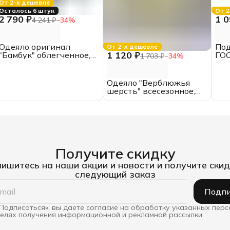
От 2-х дешевле
Осталось 6 штук
От 2
2 790 ₽
1 0
4 241 ₽
−
34
%
Одеяло оригинал
Под
От 2-х дешевле
1 120 ₽
"Бамбук" облегченное,
ГОС
1 703 ₽
−
34
%
1.5 спальные, сатин,
145
ИвШвейСтандарт
пол
хло
Одеяло "Верблюжья
шерсть" всесезонное,
2.0 спальное,
поликоттон
Получите скидку
ишитесь на наши акции и новости и получите скид
следующий заказ
Подпи
Подписаться», вы даете согласие на обработку указанных пер
целях получения информационной и рекламной рассылки