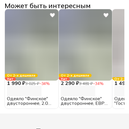
Может быть интересным
От 2-х дешевле
От 2-х дешевле
Хит
Хит
От 2-х 
1 990 ₽
2 290 ₽
1 490
3 025 ₽
−
34
%
3 481 ₽
−
34
%
Одеяло "Финское"
Одеяло "Финское"
Одеял
двустороннее, 2.0
двустороннее, ЕВРО,
"Гост
спальное,
всесезонное, хлопок
всесез
всесезонное, хлопок
микро