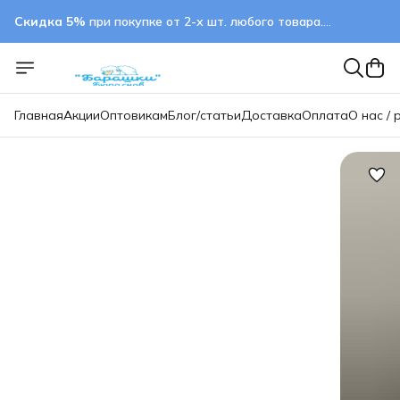
Скидка 5%
при покупке от 2-х шт. любого товара.
применяется автоматически
Главная
Акции
Оптовикам
Блог/статьи
Доставка
Оплата
О нас / 