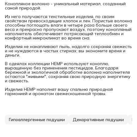
Конопляное волокно - уникальный материал, созданный
самой природой.
Из него получаются текстильные изделия, по своим
свойствам превосходящие хлопок и лен. Пористые волокна
способны поглощать влаги в четыре раза больше своего
веса и прекрасно пропускают воздух, поэтому конопляный
наполнитель обеспечивает потрясающий теплообмен и
комфортный микроклимат во время сна.
Изделия не накапливают пыль, надолго сохраняя свежесть
и не нуждаются в частых стирках: вы экономите время и
деньги.
В одеялах коллекции HEMP используют коноплю,
выращенную без применения пестицидов. Благодаря
бережной и экологичной обработке волокна наполнителя
остаются "живыми", сохраняя свою природную энергетику
и свежесть.
Изделия HEMP наполнят вашу спальню природной
гармонией и ароматом свежескошенной травы.
Гипоаллергенные подушки
Декоративные подушки
Ин