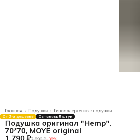
Главная
›
Подушки
›
Гипоаллергенные подушки
От 2-х дешевле
Осталось 5 штук
Подушка оригинал "Hemp",
70*70, MOYЁ original
1 790 ₽
2 890 ₽
−
38
%