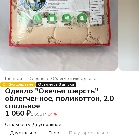
Главная
›
Одеяла
›
Облегченные одеяла
От 2-х дешевле
Осталось 3 штуки
Одеяло "Овечья шерсть"
облегченное, поликоттон, 2.0
спальное
1 050 ₽
1 596 ₽
−
34
%
Спальность: Двуспальное
Двуспальное
Евро
Полутороспальное