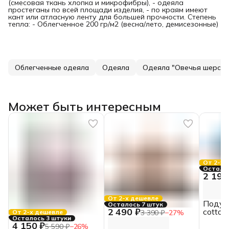
(смесовая ткань хлопка и микрофибры), - одеяла
простеганы по всей площади изделия, - по краям имеют
кант или атласную ленту для большей прочности. Степень
тепла: - Облегченное 200 гр/м2 (весна/лето, демисезонные)
Облегченные одеяла
Одеяла
Одеяла "Овечья шерсть
Может быть интересным
От 2-х 
Осталас
2 190
От 2-х дешевле
Подуш
Осталось 7 штук
2 490 ₽
cotton
От 2-х дешевле
3 390 ₽
−
27
%
Осталось 3 штуки
HOME
4 150 ₽
5 590 ₽
−
26
%