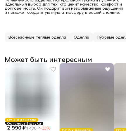
идеальный выбор для тех, кто ценит качество, комфорт и
долговечность. Он подарит вам незабываемые ощущения
и поможет создать уютную атмосферу в вашей спальне.
Всесезонные теплые одеяла
Одеяла
Пуховые одеяла
Может быть интересным
От 2-х дешевле
Осталась 1 штука
2 990 ₽
4 490 ₽
−
33
%
От 2-х дешевле
От 2-х 