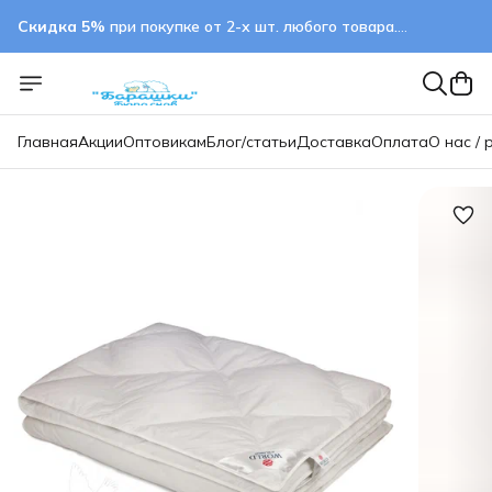
Скидка 5%
при покупке от 2-х шт. любого товара.
применяется автоматически
Главная
Акции
Оптовикам
Блог/статьи
Доставка
Оплата
О нас / 