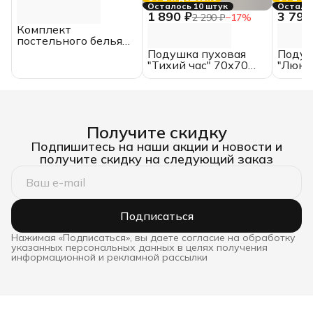
Осталось 10 штук
Осталос
1 890 ₽
3 790
2 290 ₽
−
17
%
Комплект
постельного белья
«ELIN»,
Подушка пуховая
Подуш
полутороспальный,
"Тихий час" 70х70
"Люкс
хлопок, перкаль,
Belashoff
Belash
ИвШвейСтандарт
Получите скидку
Подпишитесь на наши акции и новости и
получите скидку на следующий заказ
Подписаться
Нажимая «Подписаться», вы даете согласие на обработку
указанных персональных данных в целях получения
информационной и рекламной рассылки