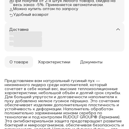
При покупке от 2-х штук любого товара, скидка на
весь заказ -5%. Применяется автоматически.
Можно купить оптом по запросу
Удобный возврат
Доставка
О товаре
Характеристики
Документы
Представляем вам натуральный гусиный пух —
неизменного лидера среди наполнителей, который
сочетает в себе малый вес, высокие теплоизоляционные
характеристики, небольшой объём и долгий срок службы.
Для большей упругости и долговечности наполнителя к
пуху добавлено мелкое гусиное пёрышко. Это сочетание
обеспечивает изделиям дополнительную пластичность и
устойчивость к деформации. Наполнитель обработан
положительно заряженными ионами серебра по
технологии и под контролем RUDOLF GROUP® (Германия).
Эта антибактериальная защита предотвращает развитие
бактерий и микроорганизмов, обеспечивая безопасность и
гигиеничность изделий. Натуральный гусиный пух — это