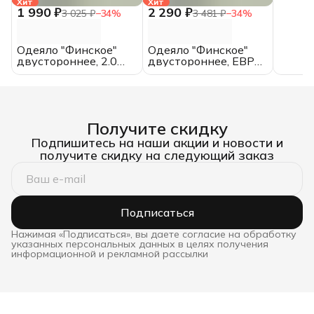
Хит
Хит
1 990 ₽
2 290 ₽
3 025 ₽
−
34
%
3 481 ₽
−
34
%
Одеяло "Финское"
Одеяло "Финское"
двустороннее, 2.0
двустороннее, ЕВРО,
спальное,
всесезонное, хлопок
всесезонное, хлопок
Получите скидку
Подпишитесь на наши акции и новости и
получите скидку на следующий заказ
Подписаться
Нажимая «Подписаться», вы даете согласие на обработку
указанных персональных данных в целях получения
информационной и рекламной рассылки