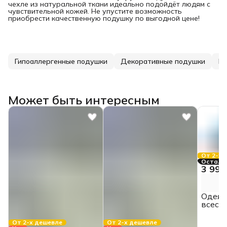
чехле из натуральной ткани идеально подойдёт людям с
чувствительной кожей. Не упустите возможность
приобрести качественную подушку по выгодной цене!
Гипоаллергенные подушки
Декоративные подушки
П
Может быть интересным
От 2-х 
Осталас
3 990
Одеяло
всесез
140*2
От 2-х дешевле
От 2-х дешевле