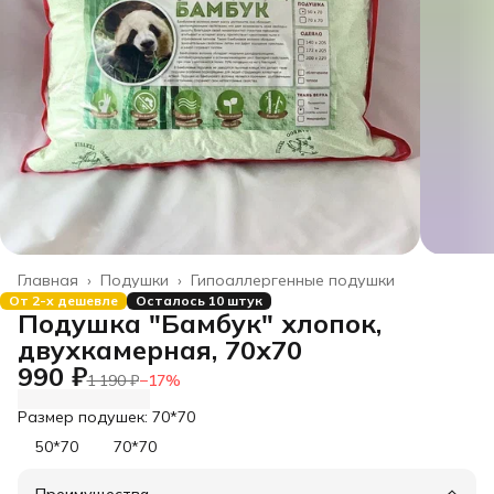
Главная
›
Подушки
›
Гипоаллергенные подушки
От 2-х дешевле
Осталось 10 штук
Подушка "Бамбук" хлопок,
двухкамерная, 70х70
990 ₽
1 190 ₽
−
17
%
Размер подушек: 70*70
50*70
70*70
Преимущества