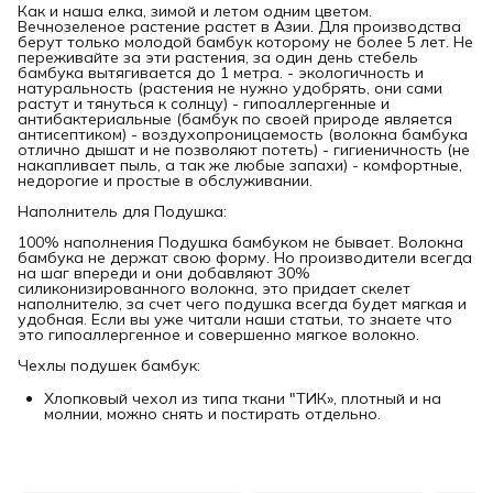
Как и наша елка, зимой и летом одним цветом.
Вечнозеленое растение растет в Азии. Для производства
берут только молодой бамбук которому не более 5 лет. Не
переживайте за эти растения, за один день стебель
бамбука вытягивается до 1 метра. - экологичность и
натуральность (растения не нужно удобрять, они сами
растут и тянуться к солнцу) - гипоаллергенные и
антибактериальные (бамбук по своей природе является
антисептиком) - воздухопроницаемость (волокна бамбука
отлично дышат и не позволяют потеть) - гигиеничность (не
накапливает пыль, а так же любые запахи) - комфортные,
недорогие и простые в обслуживании.
Наполнитель для Подушка:
100% наполнения Подушка бамбуком не бывает. Волокна
бамбука не держат свою форму. Но производители всегда
на шаг впереди и они добавляют 30%
силиконизированного волокна, это придает скелет
наполнителю, за счет чего подушка всегда будет мягкая и
удобная. Если вы уже читали наши статьи, то знаете что
это гипоаллергенное и совершенно мягкое волокно.
Чехлы подушек бамбук:
Хлопковый чехол из типа ткани "ТИК», плотный и на
молнии, можно снять и постирать отдельно.