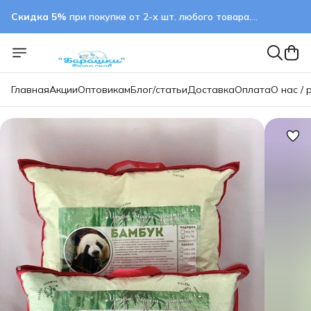
Скидка 5%
при покупке от 2-х шт. любого товара.
применяется автоматически
Главная
Акции
Оптовикам
Блог/статьи
Доставка
Оплата
О нас / 