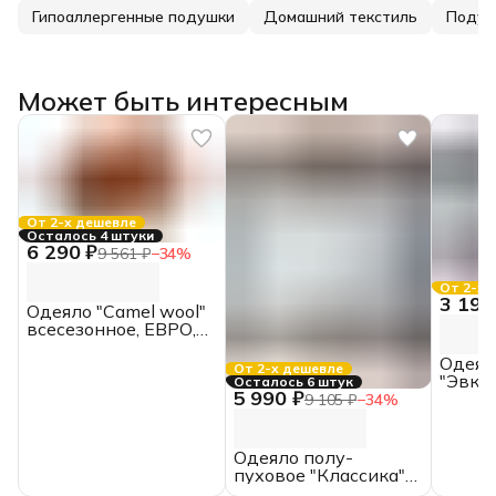
Гипоаллергенные подушки
Домашний текстиль
Подуш
Может быть интересным
От 2-х дешевле
Осталось 4 штуки
6 290 ₽
9 561 ₽
−
34
%
От 2-х 
3 190
Одеяло "Camel wool"
всесезонное, ЕВРО,
200*220, MOYЁ home
Одеял
От 2-х дешевле
"Эвка
Осталось 6 штук
5 990 ₽
облег
9 105 ₽
−
34
%
ИвШв
Одеяло полу-
пуховое "Классика"
Belashoff, ЕВРО