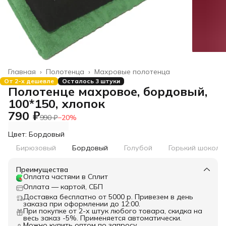
Главная
›
Полотенца
›
Махровые полотенца
От 2-х дешевле
Осталось 3 штуки
Полотенце махровое, бордовый,
100*150, хлопок
790 ₽
990 ₽
−
20
%
Цвет: Бордовый
Бирюзовый
Бордовый
Голубой
Горький шокола
Преимущества
Оплата частями в Сплит
Оплата — картой, СБП
Доставка бесплатно от 5000 р. Привезем в день
заказа при оформлении до 12:00.
При покупке от 2-х штук любого товара, скидка на
весь заказ -5%. Применяется автоматически.
Можно купить оптом по запросу