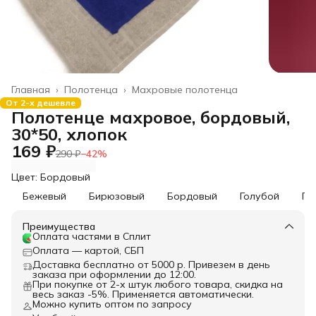
Главная
›
Полотенца
›
Махровые полотенца
От 2-х дешевле
Полотенце махровое, бордовый,
30*50, хлопок
169 ₽
290 ₽
−
42
%
Цвет: Бордовый
Бежевый
Бирюзовый
Бордовый
Голубой
Го
Преимущества
Оплата частями в Сплит
Оплата — картой, СБП
Доставка бесплатно от 5000 р. Привезем в день
заказа при оформлении до 12:00.
При покупке от 2-х штук любого товара, скидка на
весь заказ -5%. Применяется автоматически.
Можно купить оптом по запросу