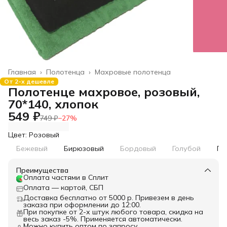
Главная
›
Полотенца
›
Махровые полотенца
От 2-х дешевле
Полотенце махровое, розовый,
70*140, хлопок
549 ₽
749 ₽
−
27
%
Цвет: Розовый
Бежевый
Бирюзовый
Бордовый
Голубой
Го
Преимущества
Оплата частями в Сплит
Оплата — картой, СБП
Доставка бесплатно от 5000 р. Привезем в день
заказа при оформлении до 12:00.
При покупке от 2-х штук любого товара, скидка на
весь заказ -5%. Применяется автоматически.
Можно купить оптом по запросу