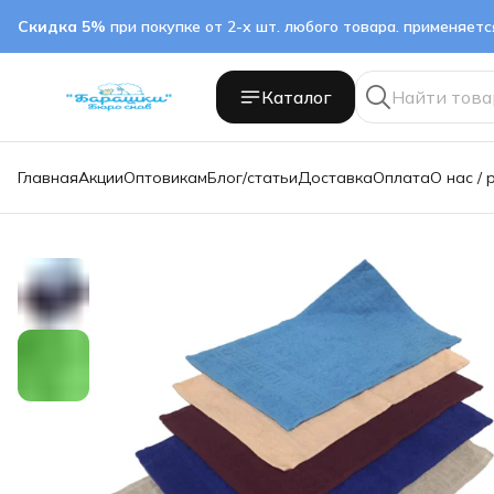
Скидка 5%
при покупке от 2-х шт. любого товара. применяет
Каталог
Главная
Акции
Оптовикам
Блог/статьи
Доставка
Оплата
О нас / 