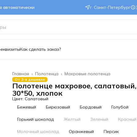
ся автоматически
г. Санкт-Петербург
реквизиты
Как сделать заказ?
Главная
›
Полотенца
›
Махровые полотенца
От 2-х дешевле
Полотенце махровое, салатовый,
30*50, хлопок
Цвет: Салатовый
Бежевый
Бирюзовый
Бордовый
Голубой
Горький шоколад
Желтый
Зеленый
Красный
Молочный шоколад
Оранжевый
Персик