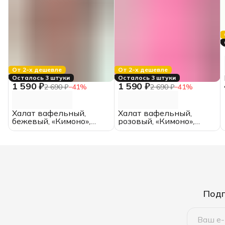
От 2-х дешевле
От 2-х дешевле
Осталось 3 штуки
Осталось 3 штуки
1 590 ₽
1 590 ₽
2 690 ₽
−
41
%
2 690 ₽
−
41
%
Халат вафельный,
Халат вафельный,
бежевый, «Кимоно»,
розовый, «Кимоно»,
размер 44, (унисекс)
размер 42, (унисекс)
Подп