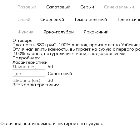
Розовый
Салатовый
Серый
Сине-зеленый
Синий
Сиреневый
Темно-зеленый
Темно-син
Фуксия
Ярко-голубой
Ярко-синий
О товаре
Плотность 380 гр/м2. 100% хлопок, производство Узбекист
Отличная впитываемость, вытирает на сухую с первого ра
·100% хлопок, натуральные ткани, гладкокрашеные,
·мягкие, нежные,
Подробнее
·высокая впитываемость, быстро сохнут,
Характеристики
·большая цветовая гамма, от теплых до холодных тонов,
Длина (см.)
50
·легкий уход, комфорт в использовании.
Цвет
Салатовый
Ширина (см.)
30
Все характеристики
. Отличная впитываемость, вытирает на сухую с