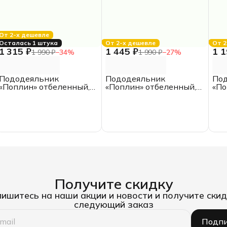
От 2-х дешевле
Осталась 1 штука
От 2-х дешевле
От 2
1 315 ₽
1 445 ₽
1 1
1 990 ₽
−
34
%
1 990 ₽
−
27
%
Пододеяльник
Пододеяльник
По
«Поплин» отбеленный,
«Поплин» отбеленный,
«По
175*210, двуспальный,
200*200, ИКЕА, ЕВРО,
145
хлопок
хлопок
пол
хло
Получите скидку
ишитесь на наши акции и новости и получите скид
следующий заказ
Подпи