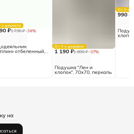
От 2-х 
990 ₽
-х дешевле
90 ₽
Подушк
1 790 ₽
−
34
%
хлопок
додеяльник
От 2-х дешевле
1 190 ₽
плин» отбеленный,
1 890 ₽
−
37
%
*210,
утороспальный,
пок
Подушка "Лен и
хлопок", 70х70, перкаль
ку на
саться