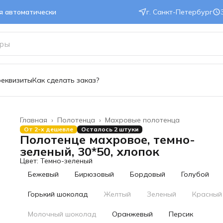
ся автоматически
г. Санкт-Петербург
реквизиты
Как сделать заказ?
Главная
›
Полотенца
›
Махровые полотенца
От 2-х дешевле
Осталось 2 штуки
Полотенце махровое, темно-
зеленый, 30*50, хлопок
Цвет: Темно-зеленый
Бежевый
Бирюзовый
Бордовый
Голубой
Горький шоколад
Желтый
Зеленый
Красный
Молочный шоколад
Оранжевый
Персик