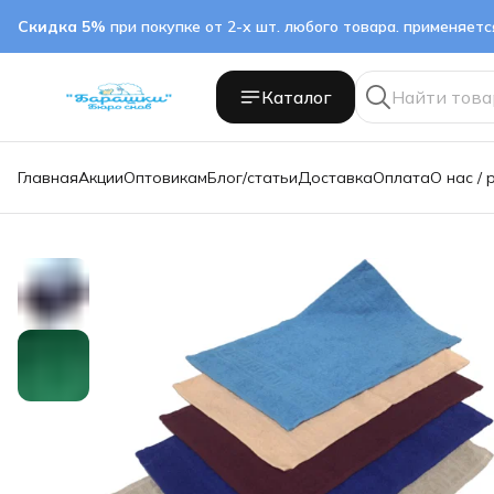
Скидка 5%
при покупке от 2-х шт. любого товара. применяет
Каталог
Главная
Акции
Оптовикам
Блог/статьи
Доставка
Оплата
О нас / 