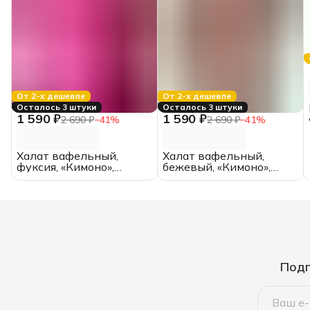
От 2-х дешевле
От 2-х дешевле
Осталось 3 штуки
Осталось 3 штуки
1 590 ₽
1 590 ₽
2 690 ₽
−
41
%
2 690 ₽
−
41
%
Халат вафельный,
Халат вафельный,
фуксия, «Кимоно»,
бежевый, «Кимоно»,
размер 44, (унисекс)
размер 44, (унисекс)
Подп