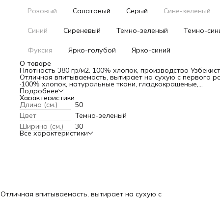
Розовый
Салатовый
Серый
Сине-зеленый
Синий
Сиреневый
Темно-зеленый
Темно-син
Фуксия
Ярко-голубой
Ярко-синий
О товаре
Плотность 380 гр/м2. 100% хлопок, производство Узбекист
Отличная впитываемость, вытирает на сухую с первого ра
·100% хлопок, натуральные ткани, гладкокрашеные,
·мягкие, нежные,
Подробнее
·высокая впитываемость, быстро сохнут,
Характеристики
·большая цветовая гамма, от теплых до холодных тонов,
Длина (см.)
50
·легкий уход, комфорт в использовании.
Цвет
Темно-зеленый
Ширина (см.)
30
Все характеристики
. Отличная впитываемость, вытирает на сухую с