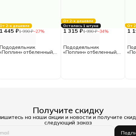
От 2-х дешевле
От 2-х дешевле
Осталась 1 штука
От 2
1 445 ₽
1 315 ₽
1 1
1 990 ₽
−
27
%
1 990 ₽
−
34
%
Пододеяльник
Пододеяльник
По
«Поплин» отбеленный,
«Поплин» отбеленный,
«По
200*200, ИКЕА, ЕВРО,
175*210, двуспальный,
145
хлопок
хлопок
пол
хло
Получите скидку
ишитесь на наши акции и новости и получите скид
следующий заказ
Подпи