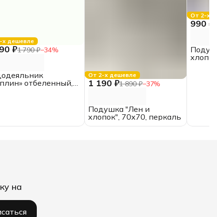
От 2-х 
990 ₽
-х дешевле
90 ₽
Подушк
1 790 ₽
−
34
%
хлопок
додеяльник
От 2-х дешевле
1 190 ₽
плин» отбеленный,
1 890 ₽
−
37
%
*210,
утороспальный,
пок
Подушка "Лен и
хлопок", 70х70, перкаль
ку на
саться