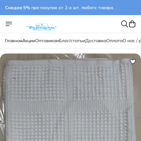
Скидка 5%
при покупке от 2-х шт. любого товара.
применяется автоматически
Главная
Акции
Оптовикам
Блог/статьи
Доставка
Оплата
О нас / 