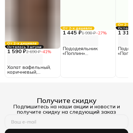
От 2-х 
От 2-х дешевле
Осталас
1 445 ₽
1 315
1 990 ₽
−
27
%
От 2-х дешевле
Осталось 3 штуки
Пододеяльник
Подод
1 590 ₽
2 690 ₽
−
41
%
«Поплин»
«Попл
отбеленный,
отбел
200*200, ИКЕА,
175*2
Халат вафельный,
ЕВРО, хлопок
двусп
коричневый,
хлопо
«Кимоно», размер 46,
(унисекс)
Получите скидку
Подпишитесь на наши акции и новости и
получите скидку на следующий заказ