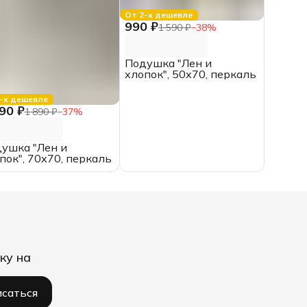
От 2-х дешевле
990 ₽
1 590 ₽
−
38
%
Подушка "Лен и
хлопок", 50х70, перкаль
-х дешевле
90 ₽
1 890 ₽
−
37
%
ушка "Лен и
пок", 70х70, перкаль
ку на
саться