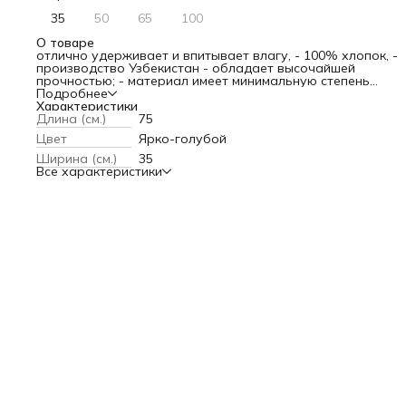
35
50
65
100
О товаре
отлично удерживает и впитывает влагу, - 100% хлопок, -
производство Узбекистан - обладает высочайшей
прочностью; - материал имеет минимальную степень
осыпаемости; - легко и быстро отжимается и сохнет, - не
Подробнее
оставляет после себя разводов; - на обработанной
Характеристики
поверхности не оставляет волокон; - высокая степень
Длина (см.)
75
эксплуатации.
Цвет
Ярко-голубой
Ширина (см.)
35
Все характеристики