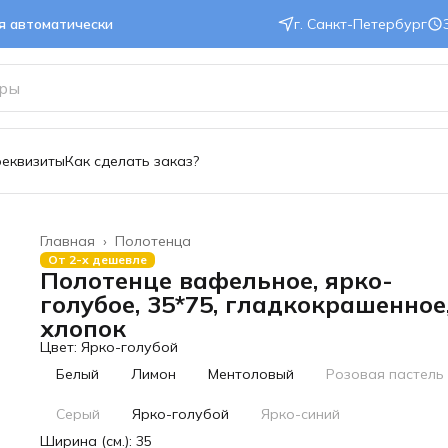
ся автоматически
г. Санкт-Петербург
реквизиты
Как сделать заказ?
Главная
›
Полотенца
От 2-х дешевле
Полотенце вафельное, ярко-
голубое, 35*75, гладкокрашенное
хлопок
Цвет: Ярко-голубой
Белый
Лимон
Ментоловый
Розовая пастель
Серый
Ярко-голубой
Ярко-синий
Ширина (см.): 35