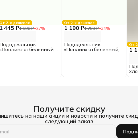
От 2-х дешевле
От 2-х дешевле
1 445 ₽
1 190 ₽
1 990 ₽
−
27
%
1 790 ₽
−
34
%
Пододеяльник
Пододеяльник
От 2
1 1
«Поплин» отбеленный,
«Поплин» отбеленный,
200*200, ИКЕА, ЕВРО,
145*210,
хлопок
полутороспальный,
хлопок
Под
хло
Получите скидку
ишитесь на наши акции и новости и получите скид
следующий заказ
Подпи