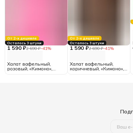
От 2-х дешевле
От 2-х дешевле
Осталось 3 штуки
Осталось 3 штуки
1 590 ₽
1 590 ₽
2 690 ₽
−
41
%
2 690 ₽
−
41
%
Халат вафельный,
Халат вафельный,
розовый, «Кимоно»,
коричневый, «Кимоно»,
размер 44, (унисекс)
размер 42, (унисекс)
Подп