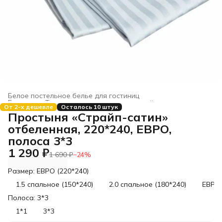
Белое постельное белье для гостиниц
Главная
›
Текстиль для гостиниц и отелей
›
От 2-х дешевле
Осталось 10 штук
Простыня «Страйп-сатин»
отбеленная, 220*240, ЕВРО,
полоса 3*3
1 290 ₽
1 690 ₽
−
24
%
Размер: ЕВРО (220*240)
1.5 спальное (150*240)
2.0 спальное (180*240)
ЕВРО 
Полоса: 3*3
1*1
3*3