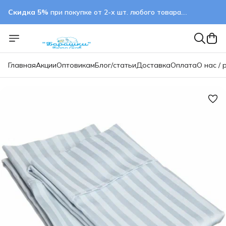
Скидка 5%
при покупке от 2-х шт. любого товара.
применяется автоматически
Главная
Акции
Оптовикам
Блог/статьи
Доставка
Оплата
О нас / 