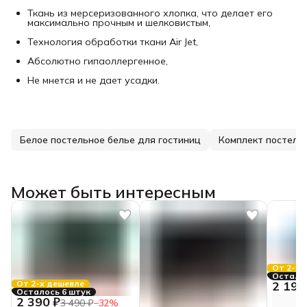
Ткань из мерсеризованного хлопка, что делает его
максимально прочным и шелковистым,
Технология обработки ткани Air Jet,
Абсолютно гипаоллергенное,
Не мнется и не дает усадки.
Белое постельное белье для гостиниц
Комплект постельн
Может быть интересным
От 2-х 
Осталас
2 190
От 2-х дешевле
Осталось 6 штук
2 390 ₽
3 490 ₽
−
32
%