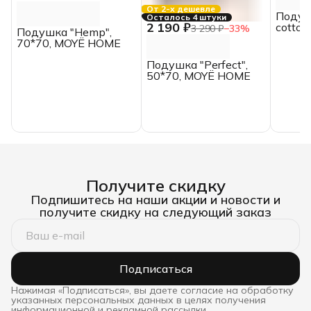
От 2-х дешевле
Подуш
Осталось 4 штуки
2 190 ₽
cotton
3 290 ₽
−
33
%
Подушка "Hemp",
HOME
70*70, MOYЁ HOME
Подушка "Perfect",
50*70, MOYЁ HOME
Получите скидку
Подпишитесь на наши акции и новости и
получите скидку на следующий заказ
Подписаться
Нажимая «Подписаться», вы даете согласие на обработку
указанных персональных данных в целях получения
информационной и рекламной рассылки