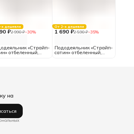
-х дешевле
От 2-х дешевле
90 ₽
1 690 ₽
2 990 ₽
−
30
%
2 590 ₽
−
35
%
одеяльник «Страйп-
Пододеяльник «Страйп-
ин» отбеленный,
сатин» отбеленный,
*220, ЕВРО, хлопок,
145*210,
оса 1*1
полутороспальный,
хлопок, полоса 3*3
ку на
саться
сональных