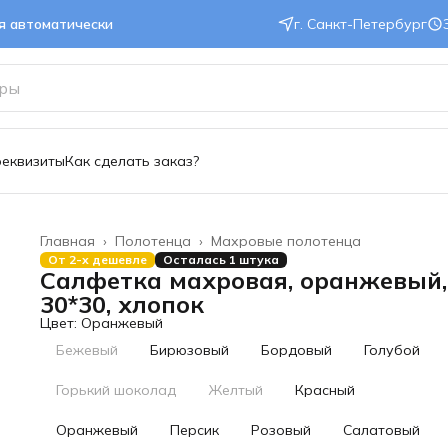
ся автоматически
г. Санкт-Петербург
реквизиты
Как сделать заказ?
Главная
›
Полотенца
›
Махровые полотенца
От 2-х дешевле
Осталась 1 штука
Салфетка махровая, оранжевый,
30*30, хлопок
Цвет: Оранжевый
Бежевый
Бирюзовый
Бордовый
Голубой
Горький шоколад
Желтый
Красный
Оранжевый
Персик
Розовый
Салатовый