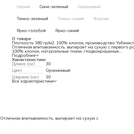
Серый
Сине-зеленый
Сиреневый
Темно-зеленый
Темно-синий
Фуксия
Ярко-голубой
Ярко-синий
О товаре
Плотность 380 гр/м2. 100% хлопок, производство Узбекист
Отличная впитываемость, вытирает на сухую с первого ра
100% хлопок, натуральные ткани, гладкокрашеные,
Подробнее
мягкие, нежные,
Характеристики
Длина (см.)
30
высокая впитываемость, быстро сохнут,
Цвет
Оранжевый
большая цветовая гамма, от теплых до холодных тонов,
Ширина (см.)
30
Все характеристики
легкий уход, комфорт в использовании
. Отличная впитываемость, вытирает на сухую с