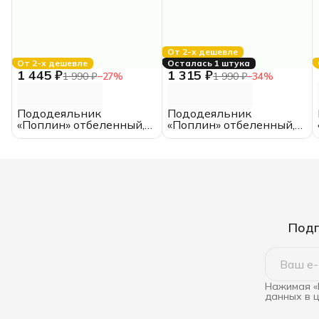
От 2-х дешевле
От 2-х дешевле
Осталась 1 штука
1 445 ₽
1 315 ₽
1 990 ₽
−
27
%
1 990 ₽
−
34
%
Пододеяльник
Пододеяльник
«Поплин» отбеленный,
«Поплин» отбеленный,
200*200, ИКЕА, ЕВРО,
175*210, двуспальный,
хлопок
хлопок
Подп
Нажимая «
данных в 