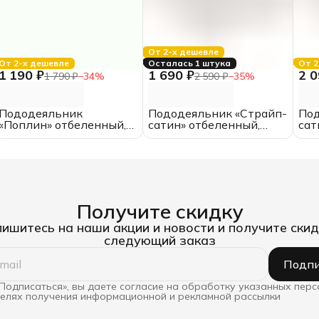
От 2-х дешевле
От 2-х дешевле
Осталась 1 штука
От 2
1 190 ₽
1 690 ₽
2 0
1 790 ₽
−
34
%
2 590 ₽
−
35
%
Пододеяльник
Пододеяльник «Страйп-
Под
«Поплин» отбеленный,
сатин» отбеленный,
сат
145*210,
145*210,
200
полутороспальный,
полутороспальный,
пол
хлопок
хлопок, полоса 1*1
Получите скидку
ишитесь на наши акции и новости и получите скид
следующий заказ
Подпи
Подписаться», вы даете согласие на обработку указанных пер
целях получения информационной и рекламной рассылки