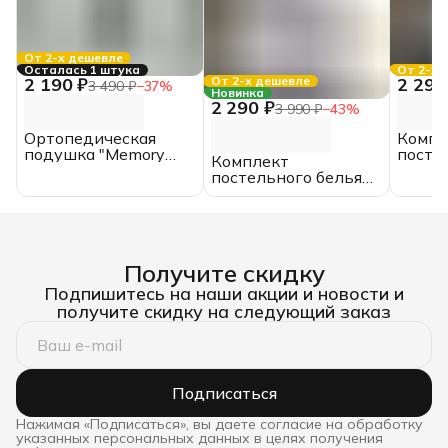
От 2-х дешевле
Осталась 1 штука
От 2-х 
2 190 ₽
2 290
От 2-х дешевле
3 490 ₽
−
37
%
Новинка
2 290 ₽
3 990 ₽
−
43
%
Ортопедическая
Компл
подушка "Memory
посте
Комплект
foam", 50х30х8,
бязь "
постельного белья
ИвШвейСтандарт
двусп
бязь "1026"
прост
двуспальный с ЕВРО
Аквар
простыней,
Акварель
Получите скидку
Подпишитесь на наши акции и новости и
получите скидку на следующий заказ
Подписаться
Нажимая «Подписаться», вы даете согласие на обработку
указанных персональных данных в целях получения