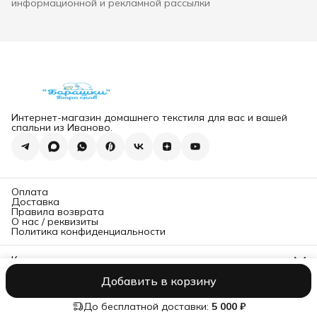
информационной и рекламной рассылки
Интернет-магазин домашнего текстиля для вас и вашей
спальни из Иваново.
Оплата
Доставка
Правила возврата
О нас / реквизиты
Политика конфиденциальности
Контакты
Адрес магазина
Добавить в корзину
г. Санкт-Петербург
Интернет-магазин «Бюро снов «Барашки» © 2025
Оплата
Дост
Прямой
8 (812) 907-07-91
До бесплатной доставки:
5 000 ₽
Мобильный