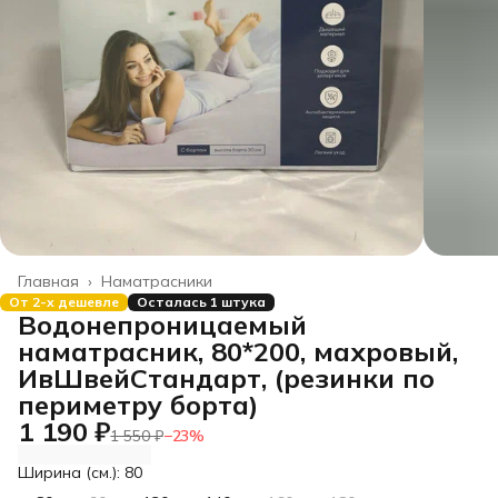
Главная
›
Наматрасники
От 2-х дешевле
Осталась 1 штука
Водонепроницаемый
наматрасник, 80*200, махровый,
ИвШвейСтандарт, (резинки по
периметру борта)
1 190 ₽
1 550 ₽
−
23
%
Ширина (см.): 80