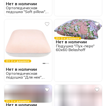
ИвШвейСтандарт
Нет в наличии
Ортопедическая
подушка "Soft pillow",
60*33*10, с массажным
эффектом, латекс
От 2-х дешевле
Нет в наличии
Подушка "Пух-перо"
60х60 Belashoff
От 2-х дешевле
Нет в наличии
Ортопедическая
подушка "Для нее",
60*40*13, с эффектом
памяти,
ИвШвейСтандарт
От 2-х дешевле
Нет в наличии