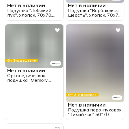
Нет в наличии
Нет в наличии
Подушка "Лебяжий
Подушка "Верблюжья
пух", хлопок, 70х70,
шерсть", хлопок, 70х70,
двухкамерная
двухкамерная
От 2-х дешевле
Нет в наличии
Ортопедическая
подушка "Memory
foam", 55х35х9.5,
ИвШвейСтандарт
От 2-х дешевле
Нет в наличии
Подушка перо-пуховая
"Тихий час" 50*70
Belashoff