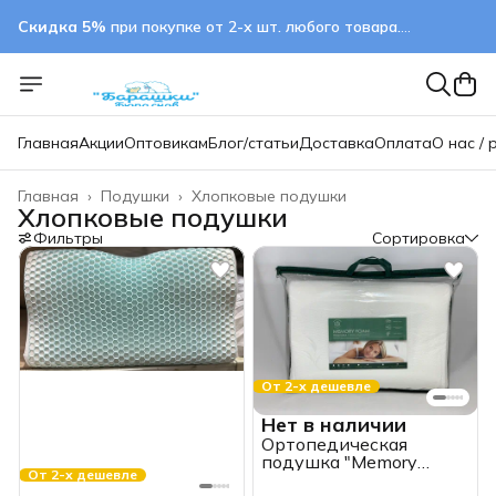
Скидка 5%
при покупке от 2-х шт. любого товара.
применяется автоматически
Главная
Акции
Оптовикам
Блог/статьи
Доставка
Оплата
О нас / 
Главная
›
Подушки
›
Хлопковые подушки
Хлопковые подушки
Фильтры
Сортировка
От 2-х дешевле
Нет в наличии
Ортопедическая
подушка "Memory
От 2-х дешевле
foam", 60х40х12,