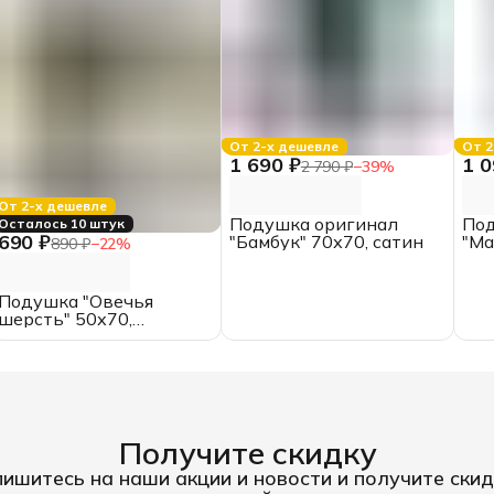
От 2-х дешевле
От 2
1 690 ₽
1 0
2 790 ₽
−
39
%
От 2-х дешевле
Подушка оригинал
По
Осталось 10 штук
690 ₽
"Бамбук" 70х70, сатин
"Ма
890 ₽
−
22
%
ми
Подушка "Овечья
шерсть" 50х70,
поликоттон
Получите скидку
ишитесь на наши акции и новости и получите скид