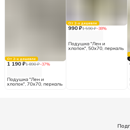
От 2-х дешевле
990 ₽
1 590 ₽
−
38
%
Подушка "Лен и
хлопок", 50х70, перкаль
От 2-х дешевле
1 190 ₽
1 890 ₽
−
37
%
Подушка "Лен и
хлопок", 70х70, перкаль
Подп