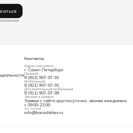
саться
сональных
Контакты
Адрес магазина
г. Санкт-Петербург
Прямой
нциальности
8 (812) 907-07-91
Мобильный
8 (921) 907-07-91
Дполнительный мобильный
8 (911) 907-07-99
Звонки и заявки
Заявки с сайта круглосуточно, звонки ежедневно
с 09:00-23:00
Эл. почта
info@barashkitex.ru