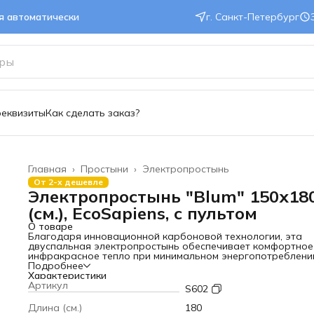
ся автоматически
г. Санкт-Петербург
реквизиты
Как сделать заказ?
Главная
›
Простыни
›
Электропростынь
От 2-х дешевле
Электропростынь "Blum" 150х18
(см.), EcoSapiens, с пультом
О товаре
Благодаря инновационной карбоновой технологии, эта
двуспальная электропростынь обеспечивает комфортное
инфракрасное тепло при минимальном энергопотреблени
Пульт можно отсоединить для стирки изделия, а функция
Подробнее
автоотключения активируется через 8, 4 и 1 час, что
Характеристики
гарантирует безопасность использования.
Артикул
S602
Основные характеристики:
·
Нагревательный элемент
: Карбоновая технология,
Длина (см.)
180