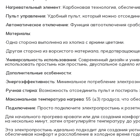
·
Нагревательный элемент
: Карбоновая технология, обеспечи
·
Пульт управления
: Удобный пульт, который можно отсоедини
·
Автоматическое отключение
: Функция автоотключения срабат
·
Материалы
:
·Одна сторона выполнена из хлопка с яркими цветами.
·Другая сторона из ворсистого материала, предотвращающе
·
Универсальность использования
: Современный дизайн и уни
использовать простынь как простынь, двуспальное одеяло или
·
Дополнительные особенности
:
·
Энергоэффективность
: Минимальное потребление электроэн
·
Ручная стирка
: Возможность отсоединить пульт и постирать
·
Максимальная температура нагрева
: 55 (±3) градуса, что об
·
Подключение
: Просто подключите электропростынь к розетк
Для начального прогрева кровати или для создания комфор
на несколько минут, затем отрегулируйте температуру до ур
Эта электропростынь идеально подходит для создания уютно
обеспечивая комфорт и расслабление в холодное время года