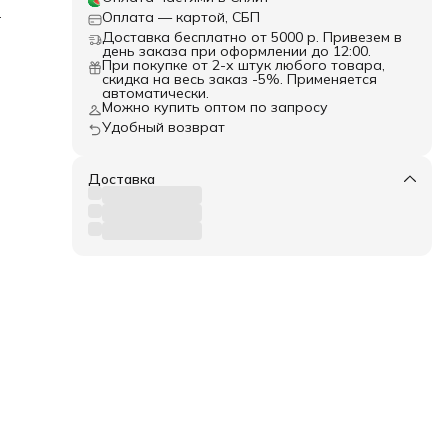
.
Оплата — картой, СБП
ка).
Доставка бесплатно от 5000 р. Привезем в
день заказа при оформлении до 12:00.
При покупке от 2-х штук любого товара,
скидка на весь заказ -5%. Применяется
автоматически.
Можно купить оптом по запросу
Удобный возврат
ть
плед
Доставка
ать
етке
 на
ровня
года.