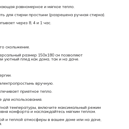
·
Производство
: Россия, Санкт-Петербург
·
Гарантия
: 24 месяца
вающая равномерное и мягкое тепло.
·
Максимальная температура нагрева
: 55 (±3) градуса
ть для стирки простыни (разрешена ручная стирка).
ывает через 8, 4 и 1 час.
го скольжение.
версальный размер 150х180 см позволяют
 уютный плед как дома, так и на даче.
ергии.
 электропростынь вручную.
еспечивает приятное тепло.
е для использования.
тной температуры, включите максимальный режим
овня комфорта и наслаждайтесь мягким теплом.
й и теплой атмосферы в вашем доме или на даче,
.