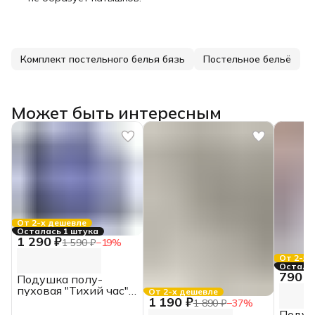
Комплект постельного белья бязь
Постельное бельё
Может быть интересным
От 2-х дешевле
Осталась 1 штука
1 290 ₽
1 590 ₽
−
19
%
От 2-х 
Осталос
790 ₽
Подушка полу-
пуховая "Тихий час"
От 2-х дешевле
1 190 ₽
50х70 Belashoff
1 890 ₽
−
37
%
Подуш