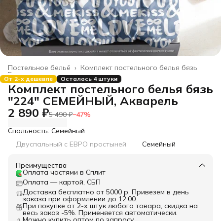
Постельное бельё
›
Комплект постельного белья бязь
Главная
›
От 2-х дешевле
Осталось 4 штуки
Комплект постельного белья бязь
"224" СЕМЕЙНЫЙ, Акварель
2 890 ₽
5 490 ₽
−
47
%
Спальность: Семейный
Двуспальный с ЕВРО простыней
Семейный
Преимущества
Оплата частями в Сплит
Оплата — картой, СБП
Доставка бесплатно от 5000 р. Привезем в день
заказа при оформлении до 12:00.
При покупке от 2-х штук любого товара, скидка на
весь заказ -5%. Применяется автоматически.
Можно купить оптом по запросу