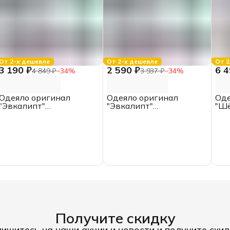
От 2-х дешевле
От 2-х дешевле
От 2
3 190 ₽
2 590 ₽
6 4
4 849 ₽
−
34
%
3 937 ₽
−
34
%
Одеяло оригинал
Одеяло оригинал
Оде
"Эвкалипт"
"Эвкалипт"
"Шё
облегченное, ЕВРО,
всесезонное, 1.5
ЕВР
ИвШвейСтандарт
спальное,
Ив
ИвШвейСтандарт
Получите скидку
ишитесь на наши акции и новости и получите скид