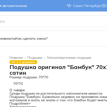
ся автоматически
г. Санкт-Петербург
реквизиты
Как сделать заказ?
Главная
›
Подушки
›
Гипоаллергенные подушки
От 2-х дешевле
Подушка оригинал "Бамбук" 70х
сатин
Размер подушек: 70*70
70*70
О товаре
Среди подушек из растительного наполнителя имеются
Подушка "Бамбук». Буквально недавно на прилавках наш
магазинов и знать не знали о том, что бамбук будет имет
такой спрос.
Подробнее
Бамбук?
Характеристики