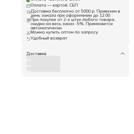
ное
Оплата — картой, СБП
Доставка бесплатно от 5000 р. Привезем в
е за
день заказа при оформлении до 12:00.
я до
При покупке от 2-х штук любого товара,
ужно
скидка на весь заказ -5%. Применяется
автоматически.
Можно купить оптом по запросу
-
Удобный возврат
хи) -
Доставка
а на
али