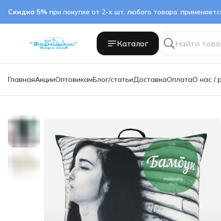
Скидка 5%
при покупке от 2-х шт. любого товара. применяет
Каталог
Главная
Акции
Оптовикам
Блог/статьи
Доставка
Оплата
О нас / 