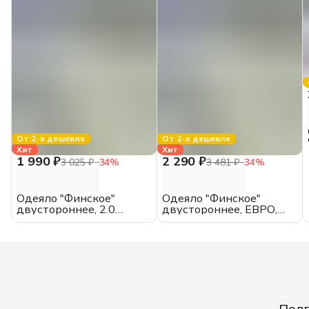
От 2-х дешевле
От 2-х дешевле
Хит
Хит
1 990 ₽
2 290 ₽
3 025 ₽
−
34
%
3 481 ₽
−
34
%
Одеяло "Финское"
Одеяло "Финское"
двустороннее, 2.0
двустороннее, ЕВРО,
спальное, всесезонное,
всесезонное, хлопок
хлопок
Подп